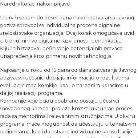
Naredni koraci nakon prijave
U prvih sedam do deset dana nakon zatvaranja Javnog
poziva sprovodi se individualna procena digitalne
zrelosti svake organizacije. Ovaj korak omogućava uvid
u trenutni nivo digitalne razvijenosti, identifikaciju
ključnih izazova i definisanje potencijalnih pravaca
unapređenja kroz primenu novih tehnologija.
Najkasnije u roku od 15 dana od dana zatvaranja Javnog
poziva, svi učesnici dobijaju informaciju o rezultatima
evaluacije rada komisije, kao i o narednim koracima u
daljoj realizaciji programa.
Kompanije koje budu odabrane postaju učesnici
Inovacionog kampa i prolaze kroz strukturiran proces
rada sa mentorima i relevantnim stručnjacima. U okviru
programa imaće mogućnost da učestvuju u tematskim
radionicama, kao i da ostvare individualne konsultacije