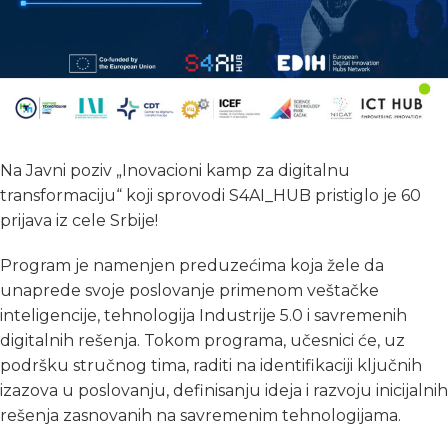
Na Javni poziv „Inovacioni kamp za digitalnu
transformaciju“ koji sprovodi S4AI_HUB pristiglo je 60
prijava iz cele Srbije!
Program je namenjen preduzećima koja žele da
unaprede svoje poslovanje primenom veštačke
inteligencije, tehnologija Industrije 5.0 i savremenih
digitalnih rešenja. Tokom programa, učesnici će, uz
podršku stručnog tima, raditi na identifikaciji ključnih
izazova u poslovanju, definisanju ideja i razvoju inicijalnih
rešenja zasnovanih na savremenim tehnologijama.